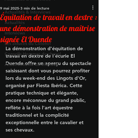
9 mai 2025
3 min de lecture
Actualités & Interviews
Équitation de travail en dextre :
Actualités
une démonstration de maîtrise
Interviews
signée El Duende
Les astuces du Colonel
La démonstration d’
équitation de 
Conseils Hommes de cheval
travail en dextre
 de l’
écurie El 
Duende
 offre un aperçu du spectacle 
Achat et vente de chevaux
saisissant dont vous pourrez profiter 
lors du week-end d
es Lingots d'Or
, 
organisé par 
Fiesta Ibérica
. Cette 
pratique technique et élégante, 
encore méconnue du grand public, 
reflète à la fois l’art équestre 
traditionnel et la complicité 
exceptionnelle entre le cavalier et 
ses chevaux.