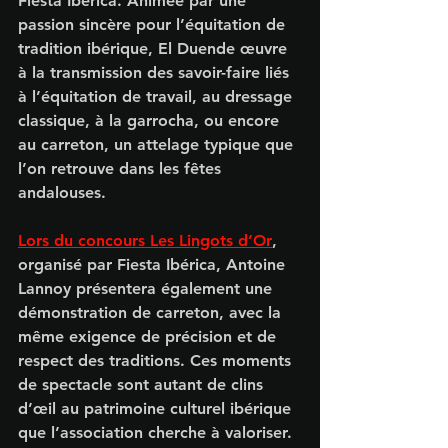
Fiesta Ibérica
. Animée par une 
passion sincère pour l’
équitation de 
tradition ibérique
, El Duende œuvre 
à la transmission des savoir-faire liés 
à l’
équitation de travail
, au 
dressage 
classique
, à la 
garrocha
, ou encore 
au 
carreton
, un attelage typique que 
l’on retrouve dans les fêtes 
andalouses.
Lors du concours 
Les Lingots d’Or
, 
organisé par 
Fiesta Ibérica
, Antoine 
Lannoy présentera également une 
démonstration de carreton
, avec la 
même exigence de précision et de 
respect des traditions. Ces moments 
de spectacle sont autant de clins 
d’œil au patrimoine culturel ibérique 
que l’association cherche à valoriser.