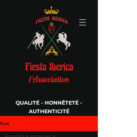
Fiesta Iberica
l'Association
QUALITÉ - HONNÊTETÉ -
AUTHENTICITÉ
Per Aspera Ad Astra
Post
Actualités & Interviews