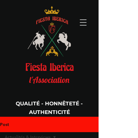
Fiesta Iberica
l'Association
QUALITÉ - HONNÊTETÉ -
AUTHENTICITÉ
Per Aspera Ad Astra
Post
Actualités & Interviews