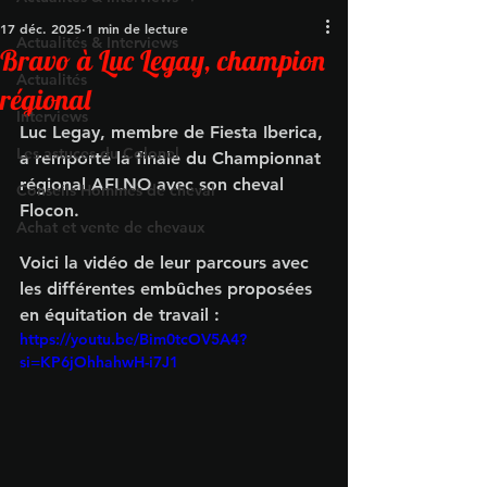
17 déc. 2025
1 min de lecture
Actualités & Interviews
Bravo à Luc Legay, champion
Actualités
régional
Interviews
Luc Legay, membre de Fiesta Iberica, 
Les astuces du Colonel
a remporté la finale du Championnat 
régional AFLNO avec son cheval 
Conseils Hommes de cheval
Flocon.
Achat et vente de chevaux
Voici la vidéo de leur parcours avec 
les différentes embûches proposées 
en équitation de travail :
https://youtu.be/Bim0tcOV5A4?
si=KP6jOhhahwH-i7J1