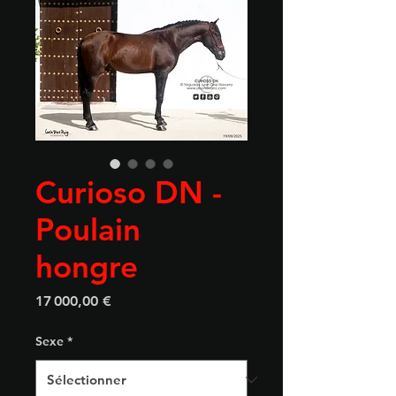
Curioso DN -
Poulain
hongre
Prix
17 000,00 €
Sexe
*