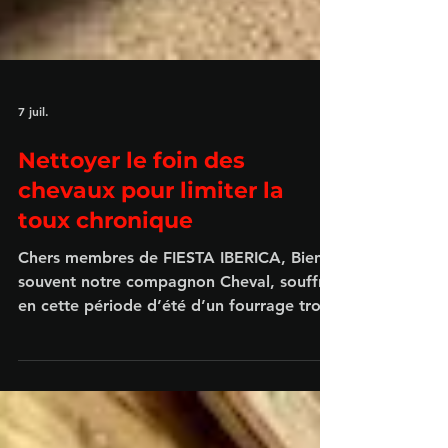
7 juil.
Nettoyer le foin des
chevaux pour limiter la
toux chronique
Chers membres de FIESTA IBERICA, Bien
souvent notre compagnon Cheval, souffre
en cette période d’été d’un fourrage trop
sec et poussiéreux en raison de son
stockage aux quatre vents, ou en raison
d'une production souillée par la présence
de terre. À cause de ce foin trop sec et