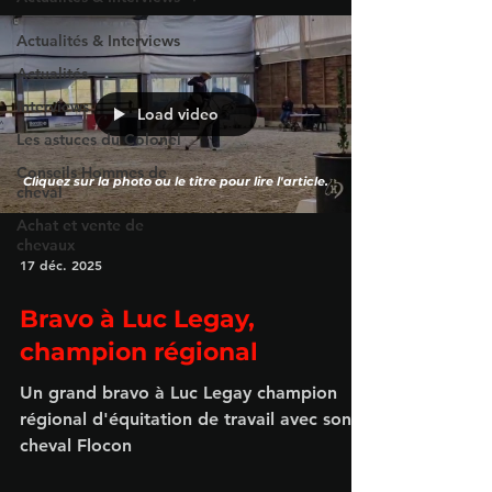
Actualités & Interviews
Actualités
Interviews
Load video
Les astuces du Colonel
Conseils Hommes de
Cliquez sur la photo ou le titre pour lire l'article.
cheval
Achat et vente de
chevaux
17 déc. 2025
Bravo à Luc Legay,
champion régional
Un grand bravo à Luc Legay champion
régional d'équitation de travail avec son
cheval Flocon