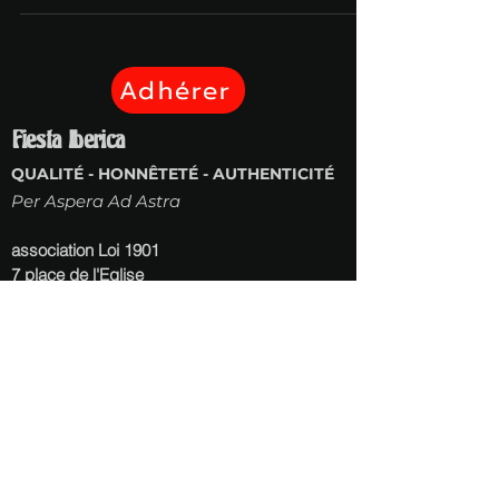
Adhérer
Fiesta Iberica
QUALITÉ - HONNÊTETÉ - AUTHENTICITÉ
Per Aspera Ad Astra
association Loi 1901
7 place de l'Eglise
53410 St Ouen des Toits
06 13 23 80 23
contact@fiesta-iberica.org
SIREN :
913257192
Écoutez l'hymne de Fiesta Iberica
Les Rois du campo