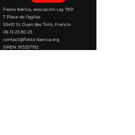
​Fiesta Ibérica, asociación Ley 1901
7 Place de l'église
53410 St Ouen des Toits, Francia
06 13 23 80 23
contact@fiesta-iberica.org
SIREN: 913257192
FIESTA IBERICA compuso un himno
para la gloria del caballo español :
Los Reyes del Campo version
francesa
Les Rois du campo
Quienes somos
Concurso de lingotes de oro