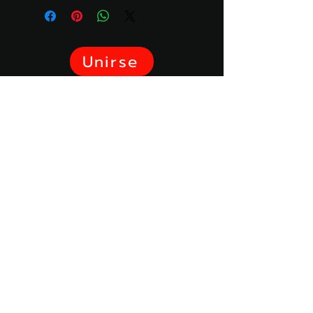
Unirse
​Fiesta Ibérica, asociación Ley 1901
7 Place de l'église
53410 St Ouen des Toits, Francia
06 13 23 80 23
contact@fiesta-iberica.org
SIREN: 913257192
FIESTA IBERICA compuso un himno
para la gloria del caballo español :
Los Reyes del Campo version
francesa
Les Rois du campo