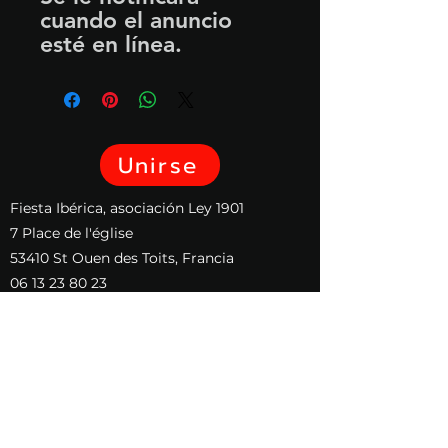
cuando el anuncio
esté en línea.
Unirse
​Fiesta Ibérica, asociación Ley 1901
7 Place de l'église
53410 St Ouen des Toits, Francia
06 13 23 80 23
contact@fiesta-iberica.org
SIREN: 913257192
FIESTA IBERICA compuso un himno
para la gloria del caballo español :
Los Reyes del Campo version
francesa