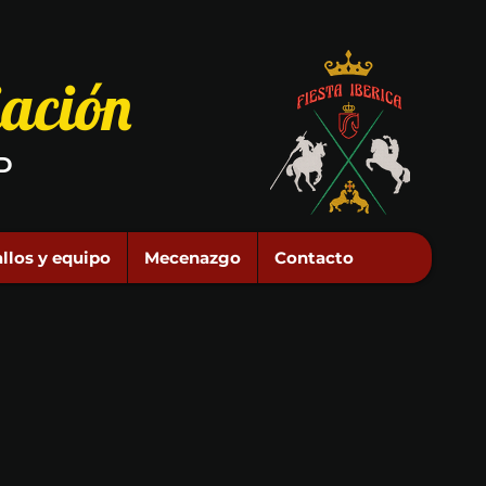
iación
D
llos y equipo
Mecenazgo
Contacto