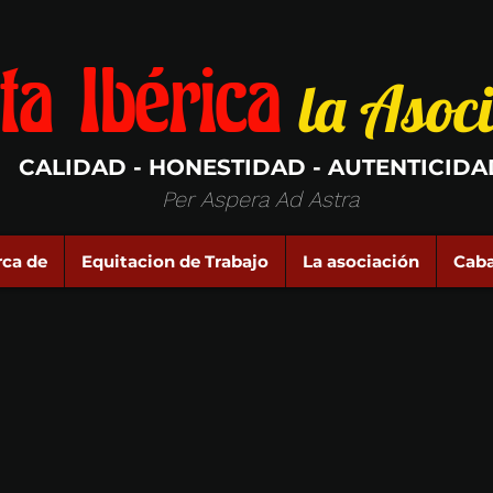
ta Ibérica
la Asoc
CALIDAD - HONESTIDAD - AUTENTICIDA
Per Aspera Ad Astra
rca de
Equitacion de Trabajo
La asociación
Caba