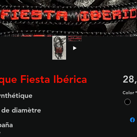
que Fiesta Ibérica
28
Color
*
ynthétique
 de diamètre
paña
e