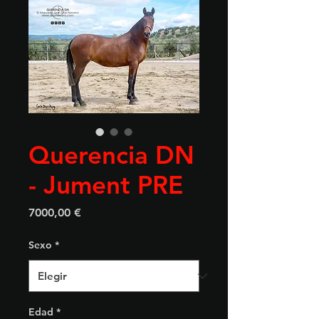
Querencia DN
- Jument PRE
Precio
7000,00 €
Sexo
*
Edad
*