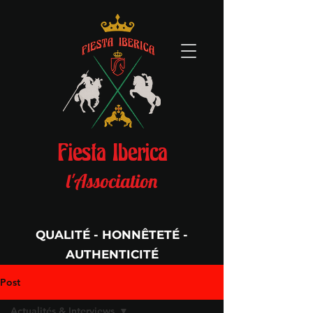
Fiesta Iberica
l'Association
QUALITÉ - HONNÊTETÉ -
AUTHENTICITÉ
Per Aspera Ad Astra
Post
Actualités & Interviews