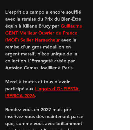
L'esprit du campo a encore soufflé 
avec la remise du Prix du Bien-Être 
équin à Kiliane Brucy par 
Guillaume 
GENT Meilleur Ouvrier de France 
(MOF) Sellier Harnacheur
 avec la 
remise d'un gros médaillon en 
argent massif, pièce unique de la 
collection L'Etrangeté créée par 
Antoine Camus Joaillier à Paris.
Merci à toutes et tous d'avoir 
participé aux 
Lingots d'Or FIESTA 
IBERICA 2026
.
Rendez vous en 2027 mais pré-
inscrivez-vous dès maintenant parce 
que, comme vous avez brillamment  