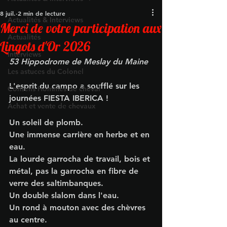
8 juil.
2 min de lecture
Actualités & Interviews
Merci de votre participation aux
Actualités
Lingots d'Or 2026
Interviews
53 Hippodrome de Meslay du Maine 
Les astuces du Colonel
L'esprit du campo a soufflé sur les 
Conseils Hommes de cheval
journées FIESTA IBERICA !
Achat et vente de chevaux
Un soleil de plomb.
Une immense carrière en herbe et en 
eau.
La lourde garrocha de travail, bois et 
métal, pas la garrocha en fibre de 
verre des saltimbanques.
Un double slalom dans l'eau.
Un rond à mouton avec des chèvres 
au centre.